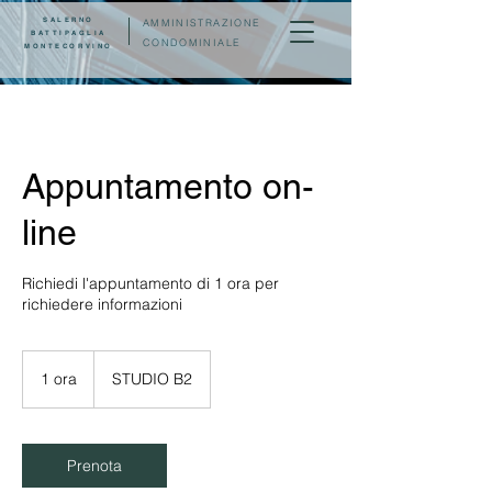
SALERNO
AMMINISTRAZIONE
BATTIPAGLIA
CONDOMINIALE
MONTECORVINO
Appuntamento on-
line
Richiedi l'appuntamento di 1 ora per
richiedere informazioni
1 ora
1
STUDIO B2
o
r
Prenota